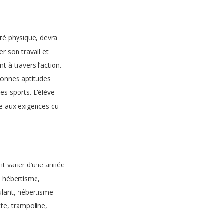
vité physique, devra
er son travail et
t à travers l’action.
bonnes aptitudes
s sports. L’élève
re aux exigences du
ont varier d’une année
): hébertisme,
oulant, hébertisme
tte, trampoline,