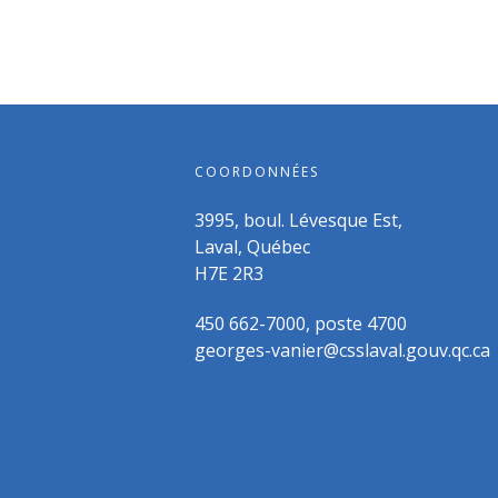
COORDONNÉES
3995, boul. Lévesque Est,
Laval, Québec
H7E 2R3
450 662-7000, poste 4700
georges-vanier@csslaval.gouv.qc.ca