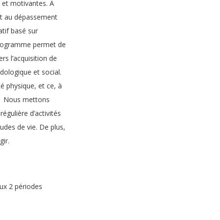
s et motivantes. À
goût au dépassement
atif basé sur
e programme permet de
rs l’acquisition de
dologique et social.
té physique, et ce, à
if. Nous mettons
égulière d’activités
udes de vie. De plus,
gir.
aux 2 périodes