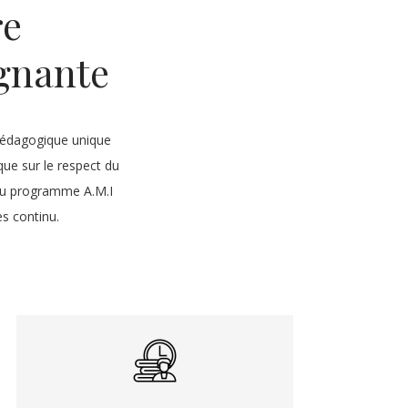
re
agnante
 pédagogique unique
ue sur le respect du
n du programme A.M.I
ès continu.