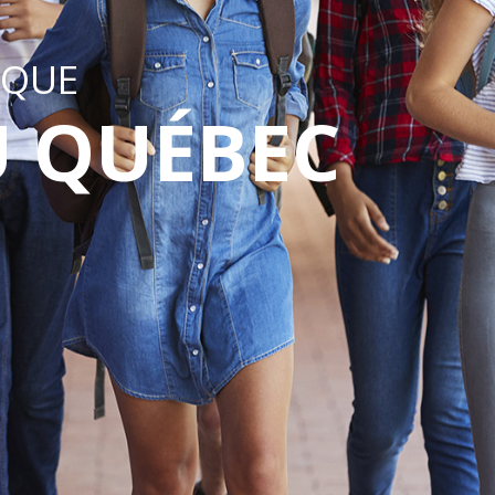
IQUE
U QUÉBEC