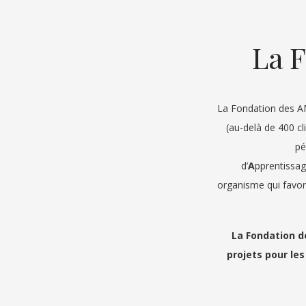
La F
La Fondation des AM
(au-delà de 400 cl
pé
d’
A
pprentissa
organisme qui favori
La Fondation d
projets pour les