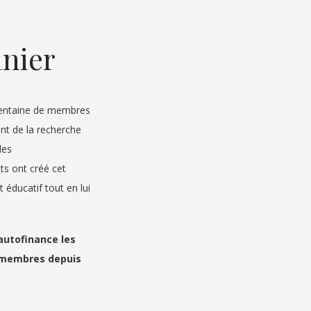
anier
 centaine de membres
ont de la recherche
les
nts ont créé cet
 éducatif tout en lui
autofinance les
es membres depuis