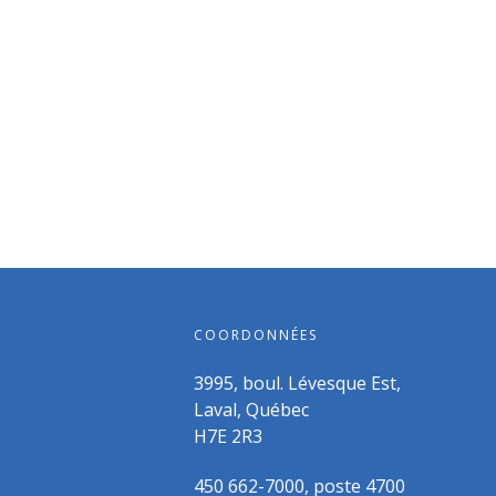
COORDONNÉES
3995, boul. Lévesque Est,
Laval, Québec
H7E 2R3
450 662-7000, poste 4700