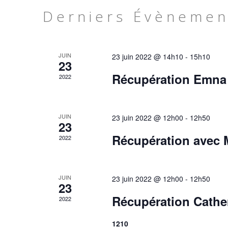
date.
CALENDRIER
Derniers Évènemen
DE
ÉVÈNEMENTS
JUIN
23 juin 2022 @ 14h10
-
15h10
23
Récupération Emna 
2022
JUIN
23 juin 2022 @ 12h00
-
12h50
23
Récupération avec 
2022
JUIN
23 juin 2022 @ 12h00
-
12h50
23
Récupération Cather
2022
1210