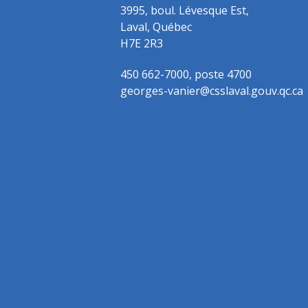
3995, boul. Lévesque Est,
Laval, Québec
H7E 2R3
450 662-7000, poste 4700
georges-vanier@csslaval.gouv.qc.ca