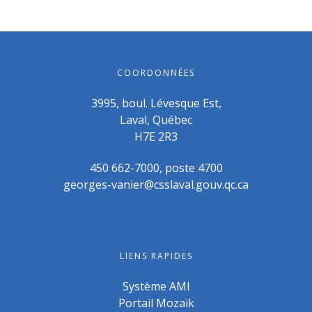
COORDONNÉES
3995, boul. Lévesque Est,
Laval, Québec
H7E 2R3
450 662-7000, poste 4700
georges-vanier@csslaval.gouv.qc.ca
LIENS RAPIDES
Système AMI
Portail Mozaïk