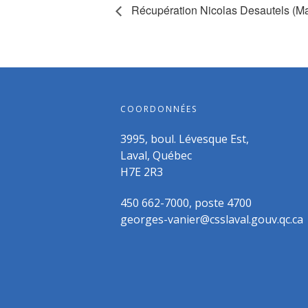
Récupération Nicolas Desautels (M
COORDONNÉES
3995, boul. Lévesque Est,
Laval, Québec
H7E 2R3
450 662-7000, poste 4700
georges-vanier@csslaval.gouv.qc.ca