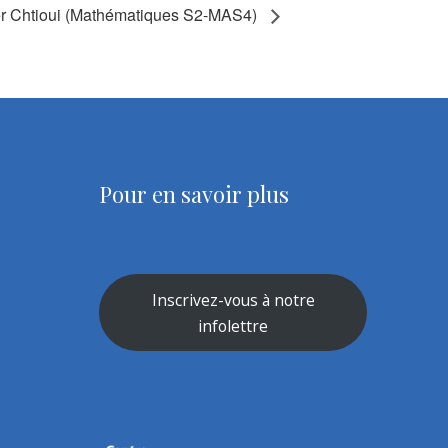
r Chtioui (Mathématiques S2-MAS4)
Pour en savoir plus
Inscrivez-vous à notre
infolettre