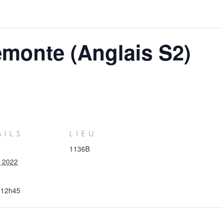
emonte (Anglais S2)
AILS
LIEU
1136B
r 2022
 12h45