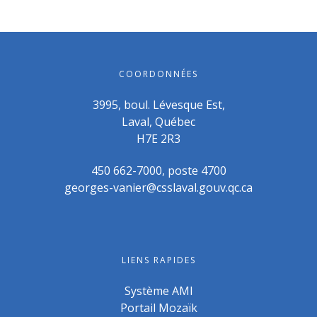
COORDONNÉES
3995, boul. Lévesque Est,
Laval, Québec
H7E 2R3
450 662-7000, poste 4700
georges-vanier@csslaval.gouv.qc.ca
LIENS RAPIDES
Système AMI
Portail Mozaïk