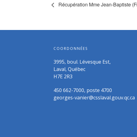
Récupération Mme Jean-Baptiste (F
COORDONNÉES
3995, boul. Lévesque Est,
Laval, Québec
H7E 2R3
450 662-7000, poste 4700
georges-vanier@csslaval.gouv.qc.ca