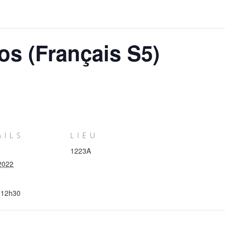
os (Français S5)
AILS
LIEU
1223A
2022
 12h30