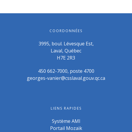
COORDONNÉES
3995, boul. Lévesque Est,
Laval, Québec
H7E 2R3
450 662-7000, poste 4700
georges-vanier@csslaval.gouv.qc.ca
LIENS RAPIDES
Système AMI
Portail Mozaïk