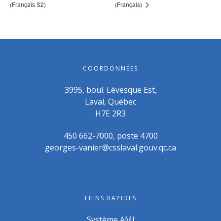
(Français S2)
(Français)
COORDONNÉES
3995, boul. Lévesque Est,
Laval, Québec
H7E 2R3
450 662-7000, poste 4700
georges-vanier@csslaval.gouv.qc.ca
LIENS RAPIDES
Système AMI