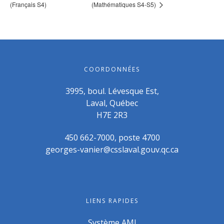
(Français S4)
(Mathématiques S4-S5)
COORDONNÉES
3995, boul. Lévesque Est,
Laval, Québec
H7E 2R3
450 662-7000, poste 4700
georges-vanier@csslaval.gouv.qc.ca
LIENS RAPIDES
Système AMI