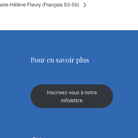
arie-Hélène Fleury (Français S3-S5)
Pour en savoir plus
Inscrivez-vous à notre
infolettre