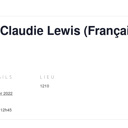
Claudie Lewis (França
AILS
LIEU
1210
er 2022
 12h45