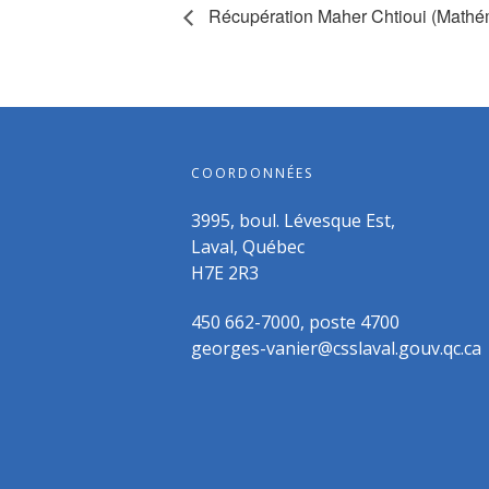
Récupération Maher Chtioui (Math
COORDONNÉES
3995, boul. Lévesque Est,
Laval, Québec
H7E 2R3
450 662-7000, poste 4700
georges-vanier@csslaval.gouv.qc.ca