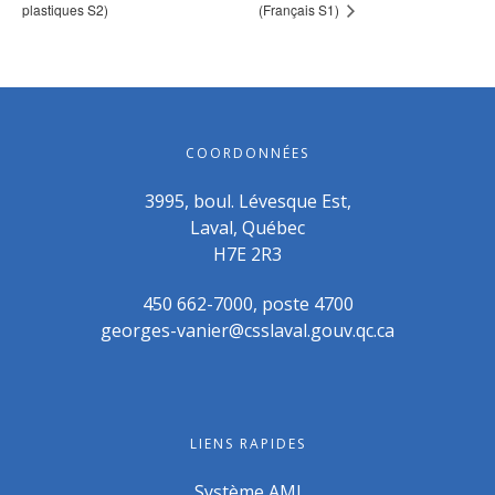
plastiques S2)
(Français S1)
COORDONNÉES
3995, boul. Lévesque Est,
Laval, Québec
H7E 2R3
450 662-7000, poste 4700
georges-vanier@csslaval.gouv.qc.ca
LIENS RAPIDES
Système AMI