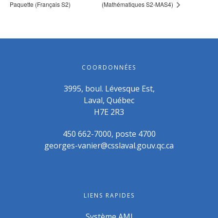
Paquette (Français S2)
(Mathématiques S2-MAS4)
COORDONNÉES
3995, boul. Lévesque Est,
Laval, Québec
H7E 2R3
450 662-7000, poste 4700
georges-vanier@csslaval.gouv.qc.ca
LIENS RAPIDES
Système AMI