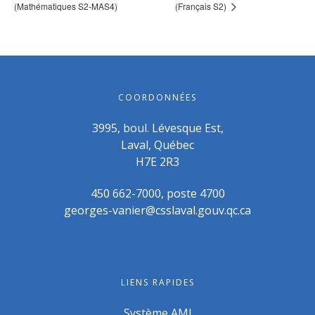
(Mathématiques S2-MAS4)
(Français S2)
COORDONNÉES
3995, boul. Lévesque Est,
Laval, Québec
H7E 2R3
450 662-7000, poste 4700
georges-vanier@csslaval.gouv.qc.ca
LIENS RAPIDES
Système AMI