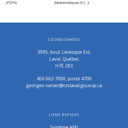
(PDP4)
(Mathématiques S1)
COORDONNÉES
3995, boul. Lévesque Est,
Laval, Québec
H7E 2R3
450 662-7000, poste 4700
georges-vanier@csslaval.gouv.qc.ca
LIENS RAPIDES
Système AMI