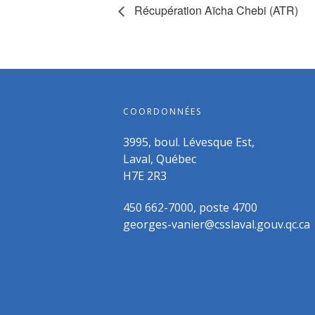
Récupération Aïcha Chebi (ATR)
COORDONNÉES
3995, boul. Lévesque Est,
Laval, Québec
H7E 2R3
450 662-7000, poste 4700
georges-vanier@csslaval.gouv.qc.ca