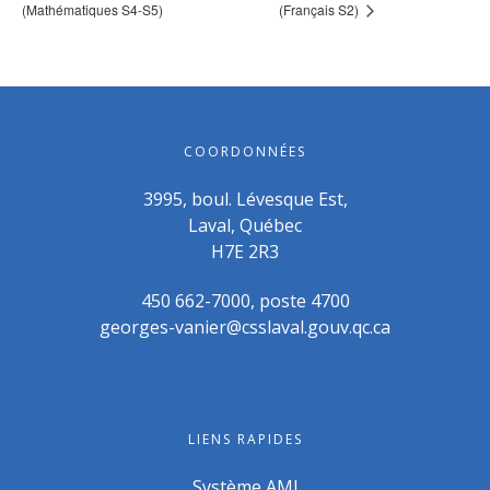
(Mathématiques S4-S5)
(Français S2)
COORDONNÉES
3995, boul. Lévesque Est,
Laval, Québec
H7E 2R3
450 662-7000, poste 4700
georges-vanier@csslaval.gouv.qc.ca
LIENS RAPIDES
Système AMI