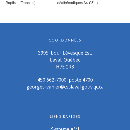
Baptiste (Français)
(Mathématiques S4-S5)
COORDONNÉES
3995, boul. Lévesque Est,
Laval, Québec
H7E 2R3
450 662-7000, poste 4700
georges-vanier@csslaval.gouv.qc.ca
LIENS RAPIDES
Système AMI