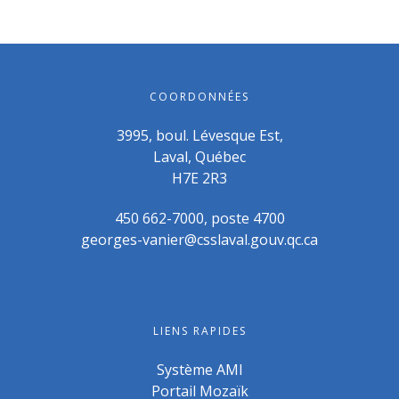
COORDONNÉES
3995, boul. Lévesque Est,
Laval, Québec
H7E 2R3
450 662-7000, poste 4700
georges-vanier@csslaval.gouv.qc.ca
LIENS RAPIDES
Système AMI
Portail Mozaïk