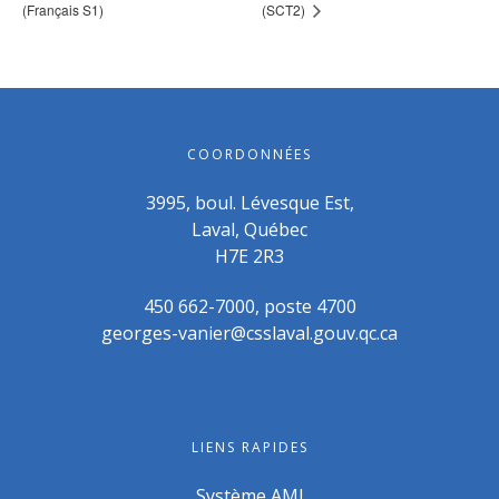
(Français S1)
(SCT2)
COORDONNÉES
3995, boul. Lévesque Est,
Laval, Québec
H7E 2R3
450 662-7000, poste 4700
georges-vanier@csslaval.gouv.qc.ca
LIENS RAPIDES
Système AMI