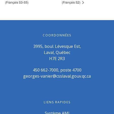
(Français S3-S5)
(Français S2)
COORDONNÉES
3995, boul. Lévesque Est,
Laval, Québec
H7E 2R3
450 662-7000, poste 4700
georges-vanier@csslaval.gouv.qc.ca
LIENS RAPIDES
Système AMI