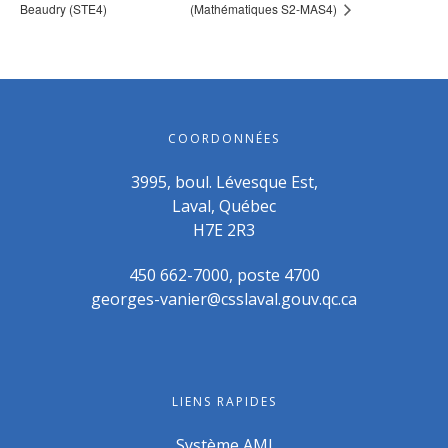
Beaudry (STE4)
(Mathématiques S2-MAS4)
COORDONNÉES
3995, boul. Lévesque Est,
Laval, Québec
H7E 2R3
450 662-7000, poste 4700
georges-vanier@csslaval.gouv.qc.ca
LIENS RAPIDES
Système AMI