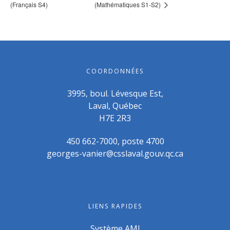
(Français S4)
(Mathématiques S1-S2)
COORDONNÉES
3995, boul. Lévesque Est,
Laval, Québec
H7E 2R3
450 662-7000, poste 4700
georges-vanier@csslaval.gouv.qc.ca
LIENS RAPIDES
Système AMI