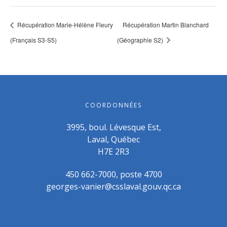
Récupération Marie-Hélène Fleury
Récupération Martin Blanchard
(Français S3-S5)
(Géographie S2)
COORDONNÉES
3995, boul. Lévesque Est,
Laval, Québec
H7E 2R3
450 662-7000, poste 4700
georges-vanier@csslaval.gouv.qc.ca