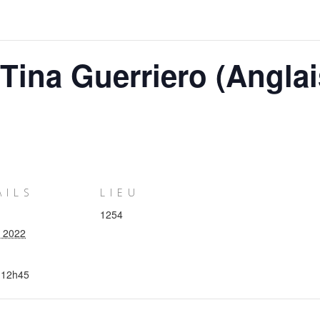
Tina Guerriero (Anglai
AILS
LIEU
1254
r 2022
 12h45