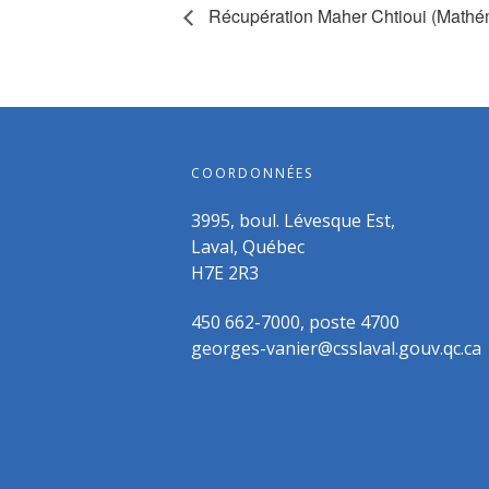
Récupération Maher Chtioui (Math
COORDONNÉES
3995, boul. Lévesque Est,
Laval, Québec
H7E 2R3
450 662-7000, poste 4700
georges-vanier@csslaval.gouv.qc.ca