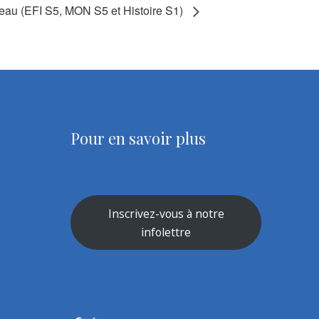
eau (EFI S5, MON S5 et Histoire S1)
Pour en savoir plus
Inscrivez-vous à notre
infolettre