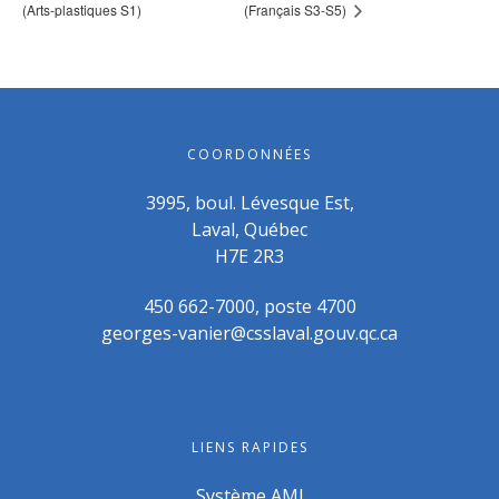
(Arts-plastiques S1)
(Français S3-S5)
COORDONNÉES
3995, boul. Lévesque Est,
Laval, Québec
H7E 2R3
450 662-7000, poste 4700
georges-vanier@csslaval.gouv.qc.ca
LIENS RAPIDES
Système AMI