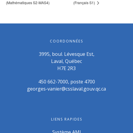
(Mathématiques S2-MAS4)
(Français S1)
COORDONNÉES
3995, boul. Lévesque Est,
Laval, Québec
H7E 2R3
450 662-7000, poste 4700
georges-vanier@csslaval.gouv.qc.ca
LIENS RAPIDES
Système AMI