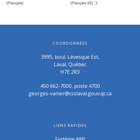
(Français)
(Français S2)
COORDONNÉES
3995, boul. Lévesque Est,
Laval, Québec
H7E 2R3
450 662-7000, poste 4700
georges-vanier@csslaval.gouv.qc.ca
LIENS RAPIDES
Système AMI