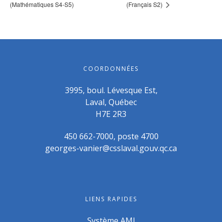
(Mathématiques S4-S5)
(Français S2)
COORDONNÉES
3995, boul. Lévesque Est,
Laval, Québec
H7E 2R3
450 662-7000, poste 4700
georges-vanier@csslaval.gouv.qc.ca
LIENS RAPIDES
Système AMI