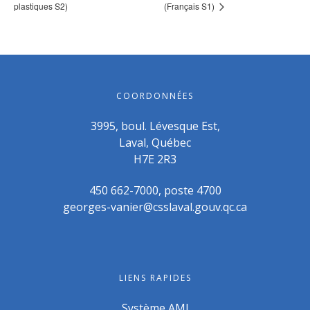
plastiques S2)
(Français S1)
COORDONNÉES
3995, boul. Lévesque Est,
Laval, Québec
H7E 2R3
450 662-7000, poste 4700
georges-vanier@csslaval.gouv.qc.ca
LIENS RAPIDES
Système AMI