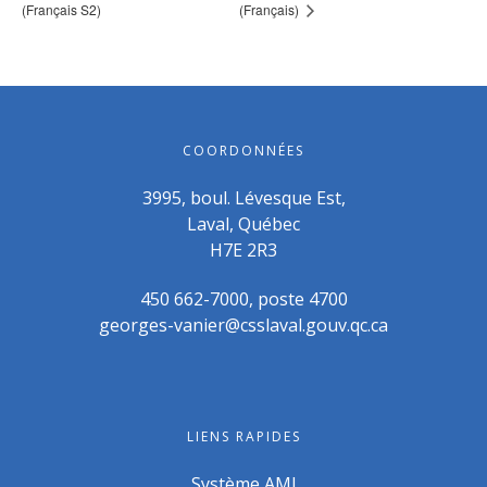
(Français S2)
(Français)
COORDONNÉES
3995, boul. Lévesque Est,
Laval, Québec
H7E 2R3
450 662-7000, poste 4700
georges-vanier@csslaval.gouv.qc.ca
LIENS RAPIDES
Système AMI