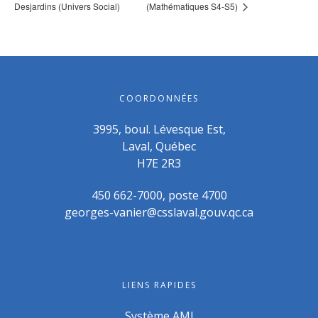
Desjardins (Univers Social)
(Mathématiques S4-S5)
COORDONNÉES
3995, boul. Lévesque Est,
Laval, Québec
H7E 2R3
450 662-7000, poste 4700
georges-vanier@csslaval.gouv.qc.ca
LIENS RAPIDES
Système AMI