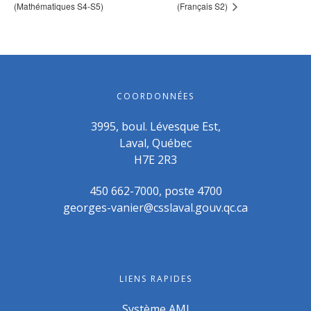
(Mathématiques S4-S5)
(Français S2)
COORDONNÉES
3995, boul. Lévesque Est,
Laval, Québec
H7E 2R3
450 662-7000, poste 4700
georges-vanier@csslaval.gouv.qc.ca
LIENS RAPIDES
Système AMI